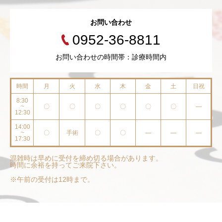
お問い合わせ
0952-36-8811
お問い合わせの時間帯：診療時間内
時間
月
火
水
木
金
土
日祝
8:30
~
〇
〇
〇
〇
〇
〇
—
12:30
14:00
~
〇
手術
〇
〇
—
—
—
17:30
混雑時は早めに受付を締め切る場合があります。
時間に余裕を持ってご来院下さい。
※午前の受付は12時まで。