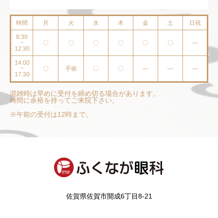
時間
月
火
水
木
金
土
日祝
8:30
~
〇
〇
〇
〇
〇
〇
—
12:30
14:00
~
〇
手術
〇
〇
—
—
—
17:30
混雑時は早めに受付を締め切る場合があります。
時間に余裕を持ってご来院下さい。
※午前の受付は12時まで。
佐賀県佐賀市開成6丁目8-21