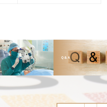
て
Ｑ＆Ａ