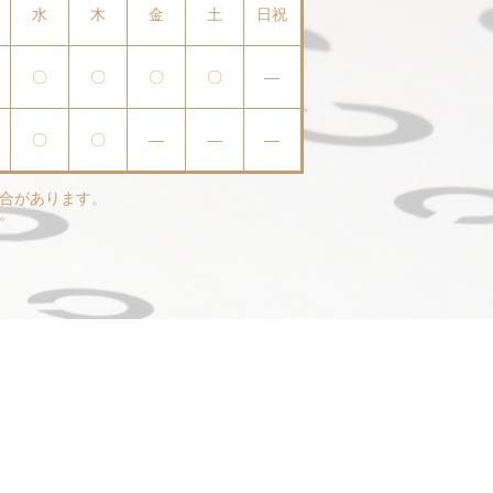
水
木
金
土
日祝
〇
〇
〇
〇
—
〇
〇
—
—
—
合があります。
。