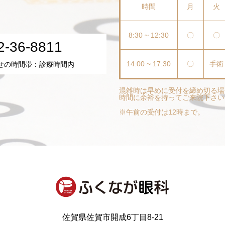
時間
月
火
8:30 ~ 12:30
〇
〇
2-36-8811
14:00 ~ 17:30
〇
手術
せの時間帯：診療時間内
混雑時は早めに受付を締め切る場
時間に余裕を持ってご来院下さい
※午前の受付は12時まで。
佐賀県佐賀市開成6丁目8-21