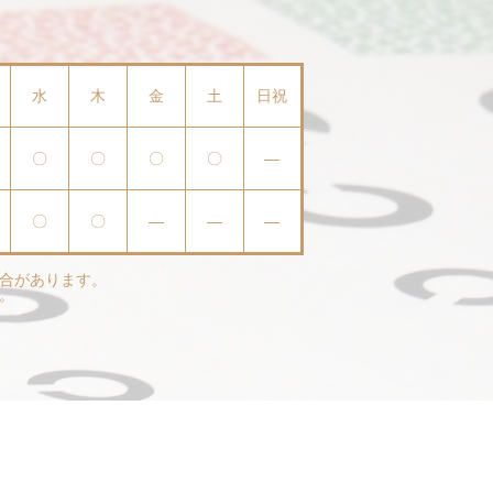
水
木
金
土
日祝
〇
〇
〇
〇
—
〇
〇
—
—
—
合があります。
。