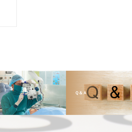
て
Ｑ＆Ａ